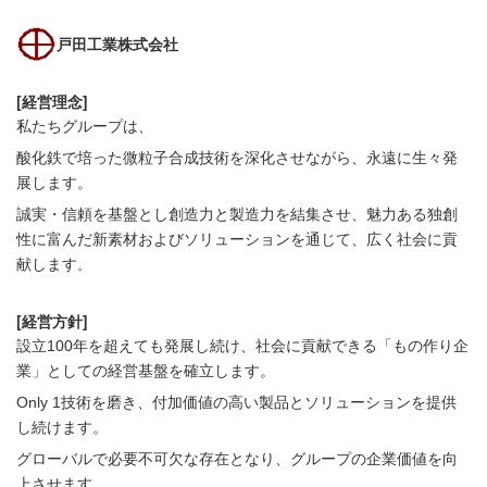
戸田工業株式会社
[経営理念]
私たちグループは、
酸化鉄で培った微粒子合成技術を深化させながら、永遠に生々発
展します。
誠実・信頼を基盤とし創造力と製造力を結集させ、魅力ある独創
性に富んだ新素材およびソリューションを通じて、広く社会に貢
献します
。
[
経営方針]
設立100年を超えても発展し続け、社会に貢献できる「もの作り企
業」としての経営基盤を確立します。
Only 1技術を磨き、付加価値の高い製品とソリューションを提供
し続けます。
グローバルで必要不可欠な存在となり、グループの企業価値を向
上させます。