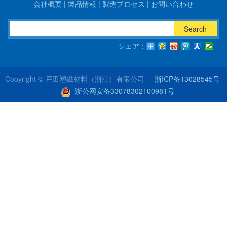
会社概要
|
製品情報
|
製造プロセス
|
お問い合わせ
Search
シェア：
Copyright ©
戸田塑磁材料（浙江）有限公司
浙ICP备13028545号
浙公网安备33078302100981号