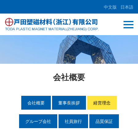
中文版
日本語
会社概要
会社概要
董事長挨拶
経営理念
グループ会社
社員旅行
品質保証