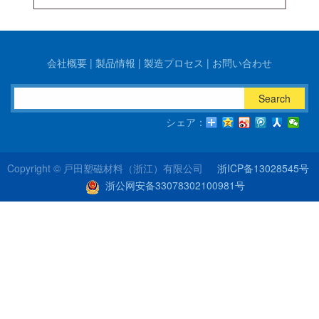
会社概要
|
製品情報
|
製造プロセス
|
お問い合わせ
Search
シェア：
Copyright ©
戸田塑磁材料（浙江）有限公司
浙ICP备13028545号
浙公网安备33078302100981号