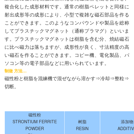
複合化した成形材料です。通常の樹脂ペレットと同様に
射出成形等の成形により、小型で複雑な磁石部品を作る
ことができます。このようなコンパウンドや製品を総称
してプラスチックマグネット（通称プラマグ）といいま
す。プラスチックマグネットは樹脂を含む分、焼結磁石
に比べ磁力は落ちますが、成形性が良く、寸法精度の高
い磁石を作ることができます。コピー機、電化製品、パ
ソコン等の電子部品などに用いられています。
制做 方法…
磁性粉と樹脂を混練機で混ぜながら溶かす⇒冷却⇒整粒⇒
切断。
磁性粉
STRONTIUM FERRITE
树脂
添加物
POWDER
RESIN
ADDITI