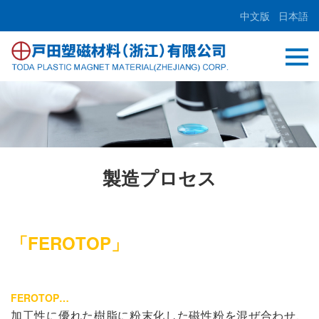
中文版
日本語
製造プロセス
「FEROTOP」
FEROTOP…
加工性に優れた樹脂に粉末化した磁性粉を混ぜ合わせ、