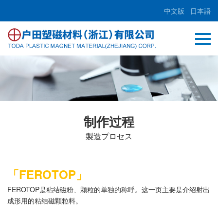
中文版
日本語
制作过程
製造プロセス
「FEROTOP」
FEROTOP是粘结磁粉、颗粒的单独的称呼。这一页主要是介绍射出
成形用的粘结磁颗粒料。