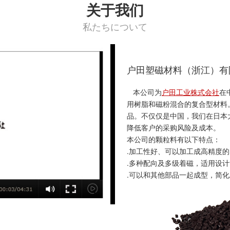
关于我们
私たちについて
户田塑磁材料（浙江）有
本公司为
户田工业株式会社
在
用树脂和磁粉混合的复合型材料
品。不仅仅是中国，我们在日本
降低客户的采购风险及成本。
本公司的颗粒料有以下特点：
.加工性好、可以加工成高精度
eo
.多种配向及多级着磁，适用设
.可以和其他部品一起成型，简