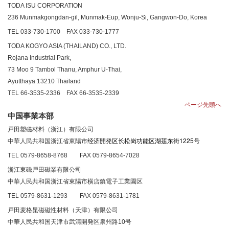
TODA ISU CORPORATION
236 Munmakgongdan-gil, Munmak-Eup, Wonju-Si, Gangwon-Do, Korea
TEL 033-730-1700
FAX 033-730-1777
TODA KOGYO ASIA (THAILAND) CO., LTD.
Rojana Industrial Park,
73 Moo 9 Tambol Thanu, Amphur U-Thai,
Ayutthaya 13210 Thailand
TEL 66-3535-2336
FAX 66-3535-2339
ページ先頭へ
中国事業本部
戸田塑磁材料（浙江）有限公司
经济
区长松岗功能区湖莲东街1225号
中華人民共和国浙江省東陽市
開発
TEL 0579-8658-8768
FAX 0579-8654-7028
浙江東磁戸田磁業有限公司
中華人民共和国浙江省東陽市横店鎮電子工業園区
TEL 0579-8631-1293
FAX 0579-8631-1781
戸田麦格昆磁磁性材料（天津）有限公司
中華人民共和国天津市武清開発区泉州路10号