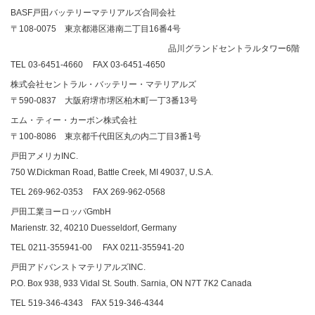
BASF
戸田バッテリーマテリアルズ合同会社
〒108-0075 東京都港区港南二丁目16番4号
品川グランドセントラルタワー
6
階
TEL 03-6451-4660
FAX 03-6451-4650
株式会社セントラル・バッテリー・マテリアルズ
〒590-0837 大阪府堺市堺区柏木町一丁3番13号
エム・ティー・カーボン株式会社
〒
100-8086
東京都千代田区丸の内二丁目
3
番
1
号
戸田アメリカINC.
750 W.Dickman Road, Battle Creek, MI 49037, U.S.A.
TEL 269-962-0353
FAX 269-962-0568
戸田工業ヨーロッパ
GmbH
Marienstr. 32, 40210 Duesseldorf, Germany
TEL 0211-355941-00
FAX 0211-355941-20
戸田アドバンストマテリアルズ
INC.
P.O. Box 938, 933 Vidal St. South. Sarnia, ON N7T 7K2 Canada
TEL 519-346-4343
FAX 519-346-4344