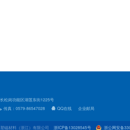
长松岗功能区湖莲东街1225号
传真：0579-86547028
QQ在线
企业邮局
 © 户田塑磁材料（浙江）有限公司
浙ICP备13028545号
浙公网安备3307